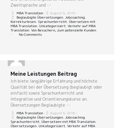
Zweitsprache und …
MBA Translation
•
August 6, 2016
•
Beglaubigte Übersetzungen
,
Jobcoaching
,
Korrekturlesen
,
Sprachunterricht
,
Übersetzen mit
MBA Translation
,
Unkategorisiert
,
Verkehr auf MBA
Translation
,
Von Besuchern, zum potenzielle Kunden
•
No Comments
Meine Leistungen Beitrag
Ich biete langjährige Erfahrung und höchste
Qualität bei der Übersetzung (beglaubigt oder
einfach) sowie Sprachunterricht und
Integration und Orientierungskurse an.
Übersetzungen Beglaubigte …
MBA Translation
•
August 6, 2016
•
Beglaubigte Übersetzungen
,
Jobcoaching
,
Sprachunterricht
,
Übersetzen mit MBA Translation
,
Übersetzungen
,
Unkategorisiert
,
Verkehr auf MBA