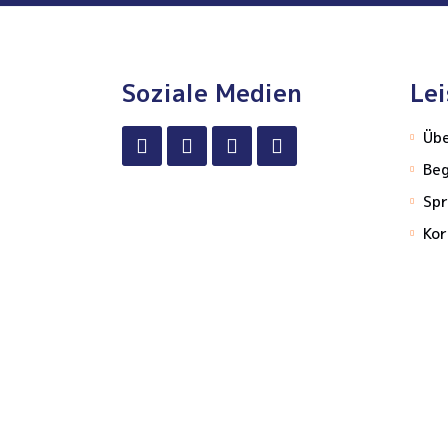
Soziale Medien
Le
Üb
Be
Spr
Kor