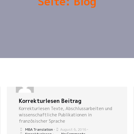
Seite: Blog
Korrekturlesen Beitrag
Korrekturlesen Texte, Abschlussarbeiten und
wissenschaftliche Publikationen in
französischer Sprache
MBA Translation
•
August 6, 2016
•
Korrekturlesen
•
No Comments