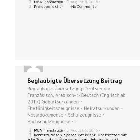
MBA Translation
•
August 6, 2016
•
Preisübersicht
•
No Comments
Beglaubigte Übersetzung Beitrag
Beglaubigte Übersetzung: Deutsch <->
Französisch, Arabisch- > Deutsch (Englisch ab
2017) Geburtsurkunden •
Ehefähigkeitszeugnisse • Heiratsurkunden •
Notardokumente • Schulzeugnisse •
Hochschulzeugnisse …
MBA Translation
•
August 6, 2016
•
Korrekturlesen
,
Sprachunterricht
,
Übersetzen mit
MBA Translation
,
Übersetzungen
,
Unkategorisiert