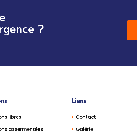
e
rgence ?
ons
Liens
ns libres
Contact
ons assermentées
Galérie